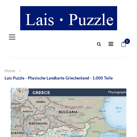
Navigation
Mein 
umschalten
0
Home
Lais Puzzle - Physische Landkarte Griechenland - 1.000 Teile
Zum
Ende
der
Bildergalerie
springen