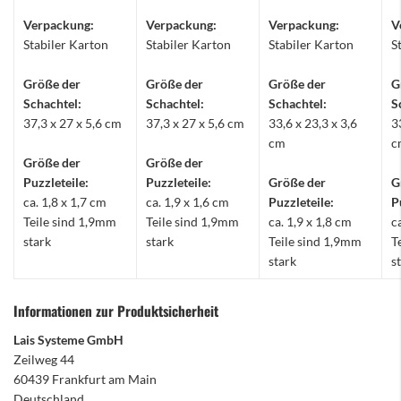
Verpackung:
Verpackung:
Verpackung:
V
Stabiler Karton
Stabiler Karton
Stabiler Karton
S
Größe der
Größe der
Größe der
G
Schachtel:
Schachtel:
Schachtel:
S
37,3 x 27 x 5,6 cm
37,3 x 27 x 5,6 cm
33,6 x 23,3 x 3,6
3
cm
c
Größe der
Größe der
Puzzleteile:
Puzzleteile:
Größe der
G
ca. 1,8 x 1,7 cm
ca. 1,9 x 1,6 cm
Puzzleteile:
P
Teile sind 1,9mm
Teile sind 1,9mm
ca. 1,9 x 1,8 cm
c
stark
stark
Teile sind 1,9mm
T
stark
s
Informationen zur Produktsicherheit
Lais Systeme GmbH
Zeilweg 44
60439 Frankfurt am Main
Deutschland