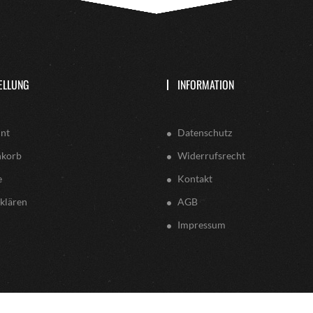
ELLUNG
INFORMATION
nt
Datenschutz
nkorb
Widerrufsrecht
e
Kontakt
klären
AGB
Impressum