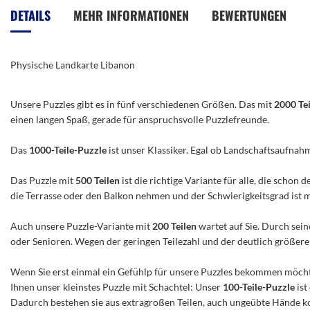
der
DETAILS
MEHR INFORMATIONEN
BEWERTUNGEN
Bildergalerie
springen
Physische Landkarte Libanon
Unsere Puzzles gibt es in fünf verschiedenen Größen. Das mit
2000 Te
einen langen Spaß, gerade für anspruchsvolle Puzzlefreunde.
Das
1000-Teile-Puzzle
ist unser Klassiker. Egal ob Landschaftsaufnah
Das Puzzle mit
500 Teilen
ist die richtige Variante für alle, die scho
die Terrasse oder den Balkon nehmen und der Schwierigkeitsgrad ist mitt
Auch unsere Puzzle-Variante mit
200 Teilen
wartet auf Sie. Durch sein
oder Senioren. Wegen der geringen Teilezahl und der deutlich größeren 
Wenn Sie erst einmal ein Gefühlp für unsere Puzzles bekommen möchte
Ihnen unser kleinstes Puzzle mit Schachtel: Unser
100-Teile-Puzzle
ist
Dadurch bestehen sie aus extragroßen Teilen, auch ungeübte Hände ko