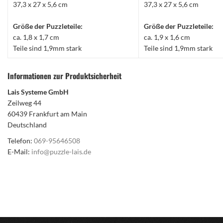
37,3 x 27 x 5,6 cm
37,3 x 27 x 5,6 cm
Größe der Puzzleteile:
Größe der Puzzleteile:
ca. 1,8 x 1,7 cm
ca. 1,9 x 1,6 cm
Teile sind 1,9mm stark
Teile sind 1,9mm stark
Informationen zur Produktsicherheit
Lais Systeme GmbH
Zeilweg 44
60439 Frankfurt am Main
Deutschland
Telefon:
069-95646508
E-Mail:
info@puzzle-lais.de