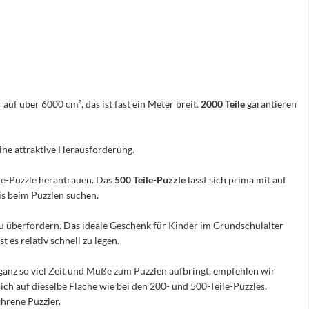
 auf über 6000 cm², das ist fast ein Meter breit.
2000 Teile
garantieren
eine attraktive Herausforderung.
ile-Puzzle herantrauen. Das
500 Teile-Puzzle
lässt sich prima mit auf
nis beim Puzzlen suchen.
e zu überfordern. Das ideale Geschenk für Kinder im Grundschulalter
 es relativ schnell zu legen.
ganz so viel Zeit und Muße zum Puzzlen aufbringt, empfehlen wir
sich auf dieselbe Fläche wie bei den 200- und 500-Teile-Puzzles.
hrene Puzzler.