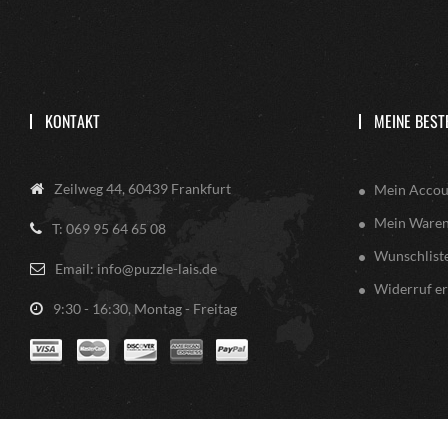
KONTAKT
MEINE BEST
Zeilweg 44, 60439 Frankfurt
Mein Accou
Mein Ware
T: 069 95 64 65 08
Wunschlist
Email: info@puzzle-lais.de
Widerruf er
9:30 - 16:30, Montag - Freitag