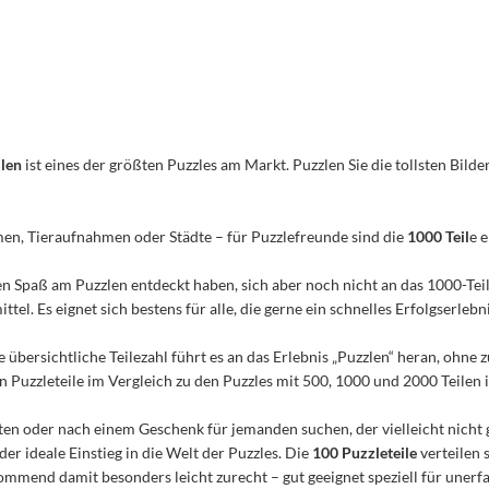
ilen
ist eines der größten Puzzles am Markt. Puzzlen Sie die tollsten Bilder
men, Tieraufnahmen oder Städte – für Puzzlefreunde sind die
1000 Teil
e 
n den Spaß am Puzzlen entdeckt haben, sich aber noch nicht an das 1000-Te
el. Es eignet sich bestens für alle, die gerne ein schnelles Erfolgserleb
e übersichtliche Teilezahl führt es an das Erlebnis „Puzzlen“ heran, ohn
Puzzleteile im Vergleich zu den Puzzles mit 500, 1000 und 2000 Teilen ist
n oder nach einem Geschenk für jemanden suchen, der vielleicht nicht 
 der ideale Einstieg in die Welt der Puzzles. Die
100 Puzzleteile
verteilen 
mmend damit besonders leicht zurecht – gut geeignet speziell für unerfa