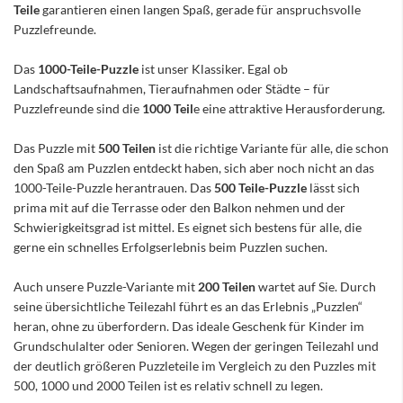
Teile
garantieren einen langen Spaß, gerade für anspruchsvolle
Puzzlefreunde.
Das
1000-Teile-Puzzle
ist unser Klassiker. Egal ob
Landschaftsaufnahmen, Tieraufnahmen oder Städte – für
Puzzlefreunde sind die
1000 Teil
e eine attraktive Herausforderung.
Das Puzzle mit
500 Teilen
ist die richtige Variante für alle, die schon
den Spaß am Puzzlen entdeckt haben, sich aber noch nicht an das
1000-Teile-Puzzle herantrauen. Das
500 Teile-Puzzle
lässt sich
prima mit auf die Terrasse oder den Balkon nehmen und der
Schwierigkeitsgrad ist mittel. Es eignet sich bestens für alle, die
gerne ein schnelles Erfolgserlebnis beim Puzzlen suchen.
Auch unsere Puzzle-Variante mit
200 Teilen
wartet auf Sie. Durch
seine übersichtliche Teilezahl führt es an das Erlebnis „Puzzlen“
heran, ohne zu überfordern. Das ideale Geschenk für Kinder im
Grundschulalter oder Senioren. Wegen der geringen Teilezahl und
der deutlich größeren Puzzleteile im Vergleich zu den Puzzles mit
500, 1000 und 2000 Teilen ist es relativ schnell zu legen.