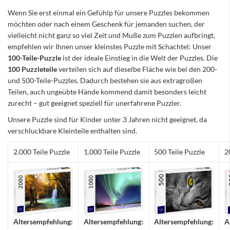
Wenn Sie erst einmal ein Gefühlp für unsere Puzzles bekommen
möchten oder nach einem Geschenk für jemanden suchen, der
vielleicht nicht ganz so viel Zeit und Muße zum Puzzlen aufbringt,
empfehlen wir Ihnen unser kleinstes Puzzle mit Schachtel: Unser
100-Teile-Puzzle
ist der ideale Einstieg in die Welt der Puzzles. Die
100 Puzzleteile
verteilen sich auf dieselbe Fläche wie bei den 200-
und 500-Teile-Puzzles. Dadurch bestehen sie aus extragroßen
Teilen, auch ungeübte Hände kommend damit besonders leicht
zurecht – gut geeignet speziell für unerfahrene Puzzler.
Unsere Puzzle sind für Kinder unter 3 Jahren nicht geeignet, da
verschluckbare Kleinteile enthalten sind.
2.000 Teile Puzzle
1.000 Teile Puzzle
500 Teile Puzzle
2
Altersempfehlung:
Altersempfehlung:
Altersempfehlung:
A