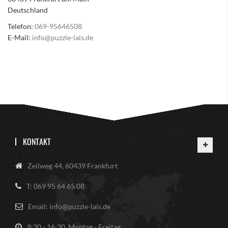
Deutschland
Telefon:
069-95646508
E-Mail:
info@puzzle-lais.de
KONTAKT
Zeilweg 44, 60439 Frankfurt
T: 069 95 64 65 08
Email: info@puzzle-lais.de
9:30 - 16:30, Montag - Freitag