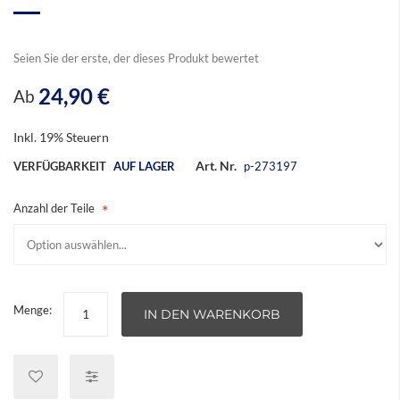
Bildergalerie
springen
Seien Sie der erste, der dieses Produkt bewertet
24,90 €
Ab
Inkl. 19% Steuern
Art. Nr.
VERFÜGBARKEIT
AUF LAGER
p-273197
Anzahl der Teile
Menge:
IN DEN WARENKORB