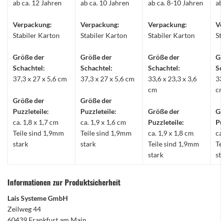
ab ca. 12 Jahren
ab ca. 10 Jahren
ab ca. 8-10 Jahren
a
Verpackung:
Verpackung:
Verpackung:
V
Stabiler Karton
Stabiler Karton
Stabiler Karton
S
Größe der
Größe der
Größe der
G
Schachtel:
Schachtel:
Schachtel:
S
37,3 x 27 x 5,6 cm
37,3 x 27 x 5,6 cm
33,6 x 23,3 x 3,6
3
cm
c
Größe der
Größe der
Puzzleteile:
Puzzleteile:
Größe der
G
ca. 1,8 x 1,7 cm
ca. 1,9 x 1,6 cm
Puzzleteile:
P
Teile sind 1,9mm
Teile sind 1,9mm
ca. 1,9 x 1,8 cm
c
stark
stark
Teile sind 1,9mm
T
stark
s
Informationen zur Produktsicherheit
Lais Systeme GmbH
Zeilweg 44
60439 Frankfurt am Main