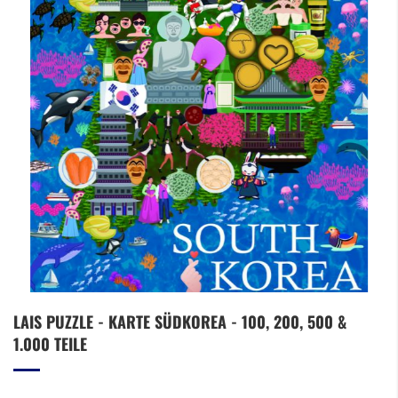
Zum
LAIS PUZZLE - KARTE SÜDKOREA - 100, 200, 500 &
Anfang
1.000 TEILE
der
Bildergalerie
springen