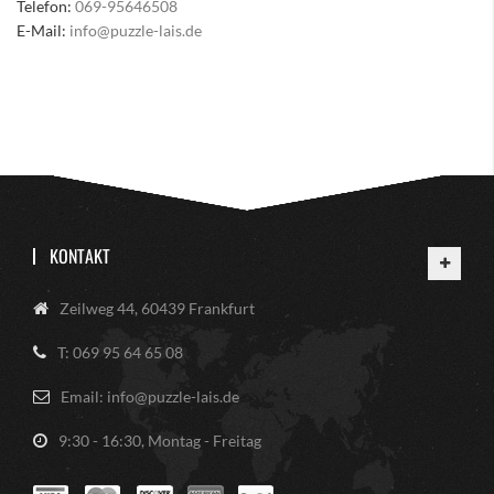
Telefon:
069-95646508
E-Mail:
info@puzzle-lais.de
KONTAKT
Zeilweg 44, 60439 Frankfurt
T: 069 95 64 65 08
Email: info@puzzle-lais.de
9:30 - 16:30, Montag - Freitag