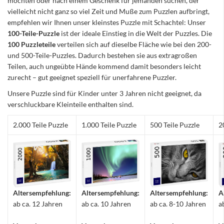
möchten oder nach einem Geschenk für jemanden suchen, der
vielleicht nicht ganz so viel Zeit und Muße zum Puzzlen aufbringt,
empfehlen wir Ihnen unser kleinstes Puzzle mit Schachtel: Unser
100-Teile-Puzzle
ist der ideale Einstieg in die Welt der Puzzles. Die
100 Puzzleteile
verteilen sich auf dieselbe Fläche wie bei den 200-
und 500-Teile-Puzzles. Dadurch bestehen sie aus extragroßen
Teilen, auch ungeübte Hände kommend damit besonders leicht
zurecht – gut geeignet speziell für unerfahrene Puzzler.
Unsere Puzzle sind für Kinder unter 3 Jahren nicht geeignet, da
verschluckbare Kleinteile enthalten sind.
2.000 Teile Puzzle
1.000 Teile Puzzle
500 Teile Puzzle
2
Altersempfehlung:
Altersempfehlung:
Altersempfehlung:
A
ab ca. 12 Jahren
ab ca. 10 Jahren
ab ca. 8-10 Jahren
a