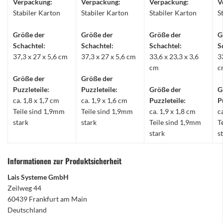
Verpackung:
Verpackung:
Verpackung:
V
Stabiler Karton
Stabiler Karton
Stabiler Karton
S
Größe der
Größe der
Größe der
G
Schachtel:
Schachtel:
Schachtel:
S
37,3 x 27 x 5,6 cm
37,3 x 27 x 5,6 cm
33,6 x 23,3 x 3,6
3
cm
c
Größe der
Größe der
Puzzleteile:
Puzzleteile:
Größe der
G
ca. 1,8 x 1,7 cm
ca. 1,9 x 1,6 cm
Puzzleteile:
P
Teile sind 1,9mm
Teile sind 1,9mm
ca. 1,9 x 1,8 cm
c
stark
stark
Teile sind 1,9mm
T
stark
s
Informationen zur Produktsicherheit
Lais Systeme GmbH
Zeilweg 44
60439 Frankfurt am Main
Deutschland