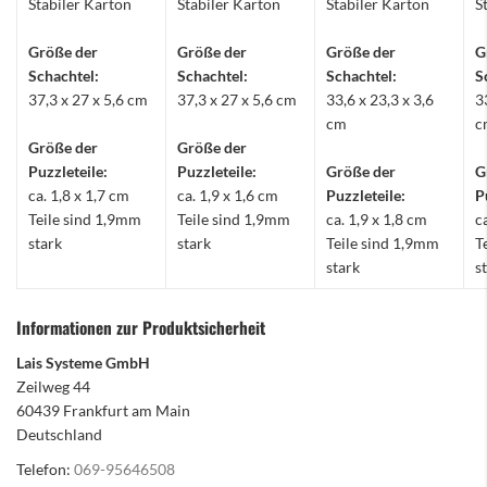
Stabiler Karton
Stabiler Karton
Stabiler Karton
S
Größe der
Größe der
Größe der
G
Schachtel:
Schachtel:
Schachtel:
S
37,3 x 27 x 5,6 cm
37,3 x 27 x 5,6 cm
33,6 x 23,3 x 3,6
3
cm
c
Größe der
Größe der
Puzzleteile:
Puzzleteile:
Größe der
G
ca. 1,8 x 1,7 cm
ca. 1,9 x 1,6 cm
Puzzleteile:
P
Teile sind 1,9mm
Teile sind 1,9mm
ca. 1,9 x 1,8 cm
c
stark
stark
Teile sind 1,9mm
T
stark
s
Informationen zur Produktsicherheit
Lais Systeme GmbH
Zeilweg 44
60439 Frankfurt am Main
Deutschland
Telefon:
069-95646508