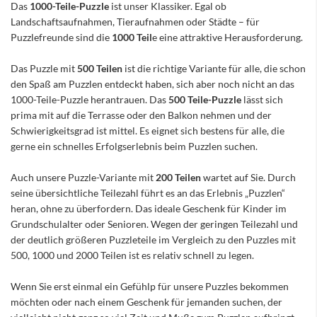
Das
1000-Teile-Puzzle
ist unser Klassiker. Egal ob
Landschaftsaufnahmen, Tieraufnahmen oder Städte – für
Puzzlefreunde sind die
1000 Teil
e eine attraktive Herausforderung.
Das Puzzle mit
500 Teilen
ist die richtige Variante für alle, die schon
den Spaß am Puzzlen entdeckt haben, sich aber noch nicht an das
1000-Teile-Puzzle herantrauen. Das
500 Teile-Puzzle
lässt sich
prima mit auf die Terrasse oder den Balkon nehmen und der
Schwierigkeitsgrad ist mittel. Es eignet sich bestens für alle, die
gerne ein schnelles Erfolgserlebnis beim Puzzlen suchen.
Auch unsere Puzzle-Variante mit
200 Teilen
wartet auf Sie. Durch
seine übersichtliche Teilezahl führt es an das Erlebnis „Puzzlen“
heran, ohne zu überfordern. Das ideale Geschenk für Kinder im
Grundschulalter oder Senioren. Wegen der geringen Teilezahl und
der deutlich größeren Puzzleteile im Vergleich zu den Puzzles mit
500, 1000 und 2000 Teilen ist es relativ schnell zu legen.
Wenn Sie erst einmal ein Gefühlp für unsere Puzzles bekommen
möchten oder nach einem Geschenk für jemanden suchen, der