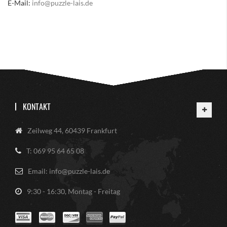
E-Mail:
info@puzzle-lais.de
KONTAKT
Zeilweg 44, 60439 Frankfurt
T: 069 95 64 65 08
Email: info@puzzle-lais.de
9:30 - 16:30, Montag - Freitag