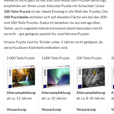
vielleicht nicht ganz so viel Zeit und Muße zum Puzzlen aufbringt,
empfehlen wir Ihnen unser kleinstes Puzzle mit Schachtel: Unser
100-Teile-Puzzle
ist der ideale Einstieg in die Welt der Puzzles. Die
100 Puzzleteile
verteilen sich auf dieselbe Fläche wie bei den 200-
und 500-Teile-Puzzles. Dadurch bestehen sie aus extragroßen
Teilen, auch ungeübte Hände kommend damit besonders leicht
zurecht – gut geeignet speziell für unerfahrene Puzzler.
Unsere Puzzle sind für Kinder unter 3 Jahren nicht geeignet, da
verschluckbare Kleinteile enthalten sind.
2.000 Teile Puzzle
1.000 Teile Puzzle
500 Teile Puzzle
2
Altersempfehlung:
Altersempfehlung:
Altersempfehlung:
A
ab ca. 12 Jahren
ab ca. 10 Jahren
ab ca. 8-10 Jahren
a
Verpackung:
Verpackung:
Verpackung:
V