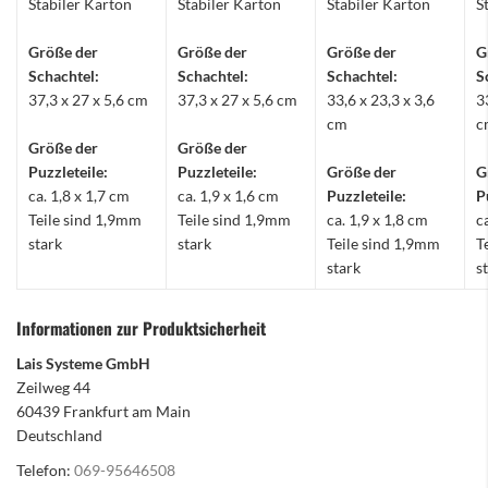
Stabiler Karton
Stabiler Karton
Stabiler Karton
S
Größe der
Größe der
Größe der
G
Schachtel:
Schachtel:
Schachtel:
S
37,3 x 27 x 5,6 cm
37,3 x 27 x 5,6 cm
33,6 x 23,3 x 3,6
3
cm
c
Größe der
Größe der
Puzzleteile:
Puzzleteile:
Größe der
G
ca. 1,8 x 1,7 cm
ca. 1,9 x 1,6 cm
Puzzleteile:
P
Teile sind 1,9mm
Teile sind 1,9mm
ca. 1,9 x 1,8 cm
c
stark
stark
Teile sind 1,9mm
T
stark
s
Informationen zur Produktsicherheit
Lais Systeme GmbH
Zeilweg 44
60439 Frankfurt am Main
Deutschland
Telefon:
069-95646508