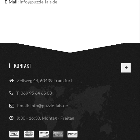
E-Mail:
info@puzzle-lais.de
KONTAKT
Zeilweg 44, 60439 Frankfurt
T: 069 95 64 65 08
Email: info@puzzle-lais.de
9:30 - 16:30, Montag - Freitag