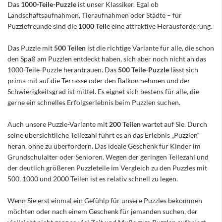
Das
1000-Teile-Puzzle
ist unser Klassiker. Egal ob
Landschaftsaufnahmen, Tieraufnahmen oder Städte – für
Puzzlefreunde sind die
1000 Teil
e eine attraktive Herausforderung.
Das Puzzle mit
500 Teilen
ist die richtige Variante für alle, die schon
den Spaß am Puzzlen entdeckt haben, sich aber noch nicht an das
1000-Teile-Puzzle herantrauen. Das
500 Teile-Puzzle
lässt sich
prima mit auf die Terrasse oder den Balkon nehmen und der
Schwierigkeitsgrad ist mittel. Es eignet sich bestens für alle, die
gerne ein schnelles Erfolgserlebnis beim Puzzlen suchen.
Auch unsere Puzzle-Variante mit
200 Teilen
wartet auf Sie. Durch
seine übersichtliche Teilezahl führt es an das Erlebnis „Puzzlen“
heran, ohne zu überfordern. Das ideale Geschenk für Kinder im
Grundschulalter oder Senioren. Wegen der geringen Teilezahl und
der deutlich größeren Puzzleteile im Vergleich zu den Puzzles mit
500, 1000 und 2000 Teilen ist es relativ schnell zu legen.
Wenn Sie erst einmal ein Gefühlp für unsere Puzzles bekommen
möchten oder nach einem Geschenk für jemanden suchen, der