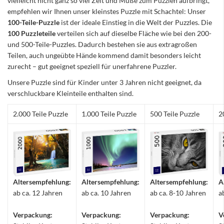
vielleicht nicht ganz so viel Zeit und Muße zum Puzzlen aufbringt,
empfehlen wir Ihnen unser kleinstes Puzzle mit Schachtel: Unser
100-Teile-Puzzle
ist der ideale Einstieg in die Welt der Puzzles. Die
100 Puzzleteile
verteilen sich auf dieselbe Fläche wie bei den 200-
und 500-Teile-Puzzles. Dadurch bestehen sie aus extragroßen
Teilen, auch ungeübte Hände kommend damit besonders leicht
zurecht – gut geeignet speziell für unerfahrene Puzzler.
Unsere Puzzle sind für Kinder unter 3 Jahren nicht geeignet, da
verschluckbare Kleinteile enthalten sind.
2.000 Teile Puzzle
1.000 Teile Puzzle
500 Teile Puzzle
2
Altersempfehlung:
Altersempfehlung:
Altersempfehlung:
A
ab ca. 12 Jahren
ab ca. 10 Jahren
ab ca. 8-10 Jahren
a
Verpackung:
Verpackung:
Verpackung:
V