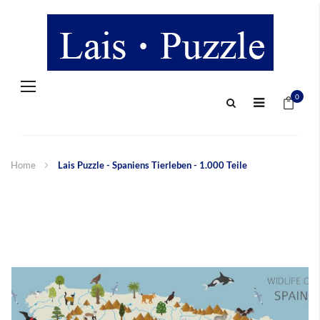
Navigation
Mein 
umschalten
0
Home
Lais Puzzle - Spaniens Tierleben - 1.000 Teile
Zum
Ende
der
Bildergalerie
springen