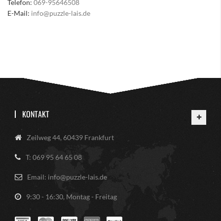
Telefon:
069-95646508
E-Mail:
info@puzzle-lais.de
KONTAKT
Zeilweg 44, 60439 Frankfurt
T: 069 95 64 65 08
Email: info@puzzle-lais.de
9:30 - 16:30, Montag - Freitag