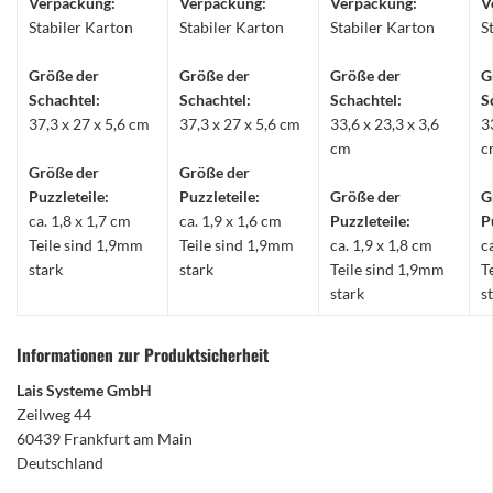
Verpackung:
Verpackung:
Verpackung:
V
Stabiler Karton
Stabiler Karton
Stabiler Karton
S
Größe der
Größe der
Größe der
G
Schachtel:
Schachtel:
Schachtel:
S
37,3 x 27 x 5,6 cm
37,3 x 27 x 5,6 cm
33,6 x 23,3 x 3,6
3
cm
c
Größe der
Größe der
Puzzleteile:
Puzzleteile:
Größe der
G
ca. 1,8 x 1,7 cm
ca. 1,9 x 1,6 cm
Puzzleteile:
P
Teile sind 1,9mm
Teile sind 1,9mm
ca. 1,9 x 1,8 cm
c
stark
stark
Teile sind 1,9mm
T
stark
s
Informationen zur Produktsicherheit
Lais Systeme GmbH
Zeilweg 44
60439 Frankfurt am Main
Deutschland