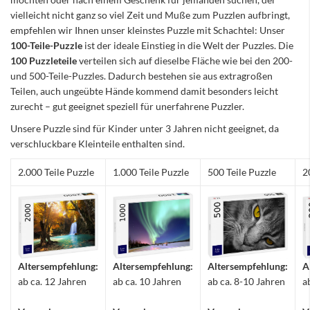
vielleicht nicht ganz so viel Zeit und Muße zum Puzzlen aufbringt,
empfehlen wir Ihnen unser kleinstes Puzzle mit Schachtel: Unser
100-Teile-Puzzle
ist der ideale Einstieg in die Welt der Puzzles. Die
100 Puzzleteile
verteilen sich auf dieselbe Fläche wie bei den 200-
und 500-Teile-Puzzles. Dadurch bestehen sie aus extragroßen
Teilen, auch ungeübte Hände kommend damit besonders leicht
zurecht – gut geeignet speziell für unerfahrene Puzzler.
Unsere Puzzle sind für Kinder unter 3 Jahren nicht geeignet, da
verschluckbare Kleinteile enthalten sind.
2.000 Teile Puzzle
1.000 Teile Puzzle
500 Teile Puzzle
2
Altersempfehlung:
Altersempfehlung:
Altersempfehlung:
A
ab ca. 12 Jahren
ab ca. 10 Jahren
ab ca. 8-10 Jahren
a