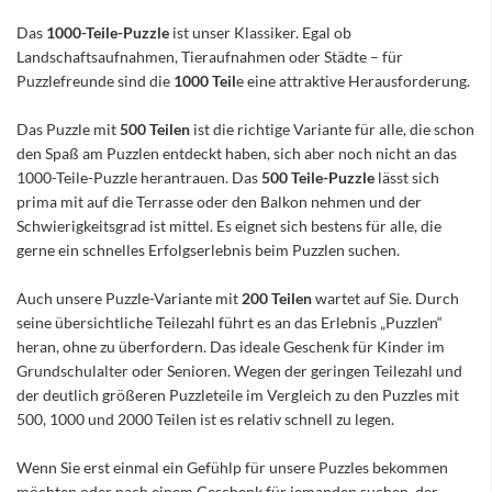
Das
1000-Teile-Puzzle
ist unser Klassiker. Egal ob
Landschaftsaufnahmen, Tieraufnahmen oder Städte – für
Puzzlefreunde sind die
1000 Teil
e eine attraktive Herausforderung.
Das Puzzle mit
500 Teilen
ist die richtige Variante für alle, die schon
den Spaß am Puzzlen entdeckt haben, sich aber noch nicht an das
1000-Teile-Puzzle herantrauen. Das
500 Teile-Puzzle
lässt sich
prima mit auf die Terrasse oder den Balkon nehmen und der
Schwierigkeitsgrad ist mittel. Es eignet sich bestens für alle, die
gerne ein schnelles Erfolgserlebnis beim Puzzlen suchen.
Auch unsere Puzzle-Variante mit
200 Teilen
wartet auf Sie. Durch
seine übersichtliche Teilezahl führt es an das Erlebnis „Puzzlen“
heran, ohne zu überfordern. Das ideale Geschenk für Kinder im
Grundschulalter oder Senioren. Wegen der geringen Teilezahl und
der deutlich größeren Puzzleteile im Vergleich zu den Puzzles mit
500, 1000 und 2000 Teilen ist es relativ schnell zu legen.
Wenn Sie erst einmal ein Gefühlp für unsere Puzzles bekommen
möchten oder nach einem Geschenk für jemanden suchen, der