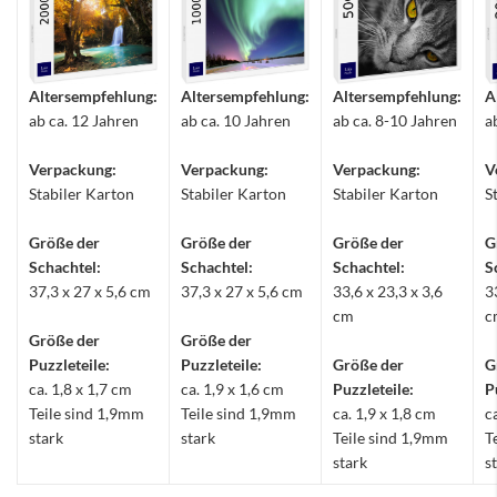
Altersempfehlung:
Altersempfehlung:
Altersempfehlung:
A
ab ca. 12 Jahren
ab ca. 10 Jahren
ab ca. 8-10 Jahren
a
Verpackung:
Verpackung:
Verpackung:
V
Stabiler Karton
Stabiler Karton
Stabiler Karton
S
Größe der
Größe der
Größe der
G
Schachtel:
Schachtel:
Schachtel:
S
37,3 x 27 x 5,6 cm
37,3 x 27 x 5,6 cm
33,6 x 23,3 x 3,6
3
cm
c
Größe der
Größe der
Puzzleteile:
Puzzleteile:
Größe der
G
ca. 1,8 x 1,7 cm
ca. 1,9 x 1,6 cm
Puzzleteile:
P
Teile sind 1,9mm
Teile sind 1,9mm
ca. 1,9 x 1,8 cm
c
stark
stark
Teile sind 1,9mm
T
stark
s