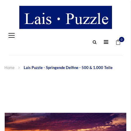
Navigation
Mein 
umschalten
0
Home
Lais Puzzle - Springende Delfine - 500 & 1.000 Teile
Zum
Ende
der
Bildergalerie
springen