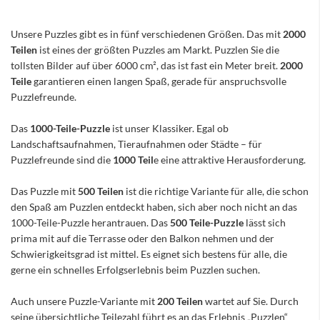
Unsere Puzzles gibt es in fünf verschiedenen Größen. Das mit
2000
Teilen
ist eines der größten Puzzles am Markt. Puzzlen Sie die
tollsten Bilder auf über 6000 cm², das ist fast ein Meter breit.
2000
Teile
garantieren einen langen Spaß, gerade für anspruchsvolle
Puzzlefreunde.
Das
1000-Teile-Puzzle
ist unser Klassiker. Egal ob
Landschaftsaufnahmen, Tieraufnahmen oder Städte – für
Puzzlefreunde sind die
1000 Teil
e eine attraktive Herausforderung.
Das Puzzle mit
500 Teilen
ist die richtige Variante für alle, die schon
den Spaß am Puzzlen entdeckt haben, sich aber noch nicht an das
1000-Teile-Puzzle herantrauen. Das
500 Teile-Puzzle
lässt sich
prima mit auf die Terrasse oder den Balkon nehmen und der
Schwierigkeitsgrad ist mittel. Es eignet sich bestens für alle, die
gerne ein schnelles Erfolgserlebnis beim Puzzlen suchen.
Auch unsere Puzzle-Variante mit
200 Teilen
wartet auf Sie. Durch
seine übersichtliche Teilezahl führt es an das Erlebnis „Puzzlen“