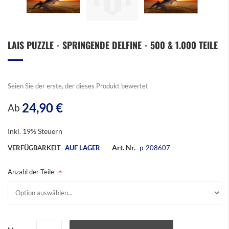
Zum
LAIS PUZZLE - SPRINGENDE DELFINE - 500 & 1.000 TEILE
Anfang
der
Bildergalerie
springen
Seien Sie der erste, der dieses Produkt bewertet
24,90 €
Ab
Inkl. 19% Steuern
Art. Nr.
VERFÜGBARKEIT
AUF LAGER
p-208607
Anzahl der Teile