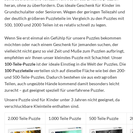
heran, ohne zu überfordern. Das ideale Geschenk für Kinder im
Grundschulalter oder Senioren. Wegen der geringen Teilezahl und
der deutlich größeren Puzzleteile im Vergleich zu den Puzzles mit
500, 1000 und 2000 Teilen ist es relativ schnell zu legen.
Wenn Sie erst einmal ein Gefühlp für unsere Puzzles bekommen
möchten oder nach einem Geschenk für jemanden suchen, der
vielleicht nicht ganz so viel Zeit und Muße zum Puzzlen aufbringt,
empfehlen wir Ihnen unser kleinstes Puzzle mit Schachtel: Unser
100-Teile-Puzzle
ist der ideale Einstieg in die Welt der Puzzles. Die
100 Puzzleteile
verteilen sich auf dieselbe Fläche wie bei den 200-
und 500-Teile-Puzzles. Dadurch bestehen sie aus extragroßen
Teilen, auch ungeübte Hände kommend damit besonders leicht
zurecht – gut geeignet speziell für unerfahrene Puzzler.
Unsere Puzzle sind für Kinder unter 3 Jahren nicht geeignet, da
verschluckbare Kleinteile enthalten sind.
2.000 Teile Puzzle
1.000 Teile Puzzle
500 Teile Puzzle
2