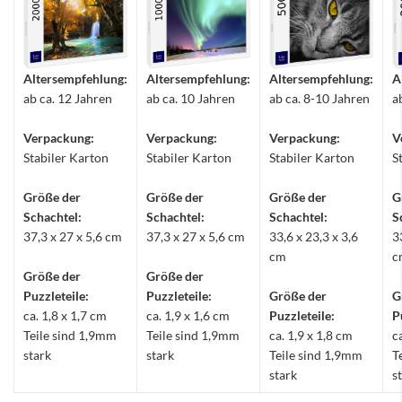
Altersempfehlung:
Altersempfehlung:
Altersempfehlung:
A
ab ca. 12 Jahren
ab ca. 10 Jahren
ab ca. 8-10 Jahren
a
Verpackung:
Verpackung:
Verpackung:
V
Stabiler Karton
Stabiler Karton
Stabiler Karton
S
Größe der
Größe der
Größe der
G
Schachtel:
Schachtel:
Schachtel:
S
37,3 x 27 x 5,6 cm
37,3 x 27 x 5,6 cm
33,6 x 23,3 x 3,6
3
cm
c
Größe der
Größe der
Puzzleteile:
Puzzleteile:
Größe der
G
ca. 1,8 x 1,7 cm
ca. 1,9 x 1,6 cm
Puzzleteile:
P
Teile sind 1,9mm
Teile sind 1,9mm
ca. 1,9 x 1,8 cm
c
stark
stark
Teile sind 1,9mm
T
stark
s