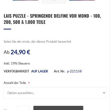
Zum
LAIS PUZZLE - SPRINGENDE DELFINE VOR MOND - 100,
Anfang
200, 500 & 1.000 TEILE
der
Bildergalerie
springen
Seien Sie der erste, der dieses Produkt bewertet
24,90 €
Ab
Inkl. 19% Steuern
Art. Nr.
VERFÜGBARKEIT
AUF LAGER
p-221158
Anzahl der Teile