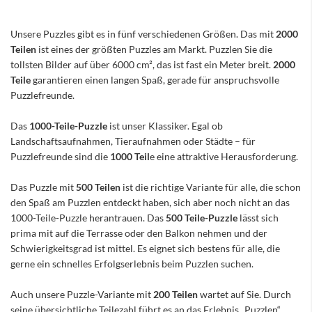
Unsere Puzzles gibt es in fünf verschiedenen Größen. Das mit
2000
Teilen
ist eines der größten Puzzles am Markt. Puzzlen Sie die
tollsten Bilder auf über 6000 cm², das ist fast ein Meter breit.
2000
Teile
garantieren einen langen Spaß, gerade für anspruchsvolle
Puzzlefreunde.
Das
1000-Teile-Puzzle
ist unser Klassiker. Egal ob
Landschaftsaufnahmen, Tieraufnahmen oder Städte – für
Puzzlefreunde sind die
1000 Teil
e eine attraktive Herausforderung.
Das Puzzle mit
500 Teilen
ist die richtige Variante für alle, die schon
den Spaß am Puzzlen entdeckt haben, sich aber noch nicht an das
1000-Teile-Puzzle herantrauen. Das
500 Teile-Puzzle
lässt sich
prima mit auf die Terrasse oder den Balkon nehmen und der
Schwierigkeitsgrad ist mittel. Es eignet sich bestens für alle, die
gerne ein schnelles Erfolgserlebnis beim Puzzlen suchen.
Auch unsere Puzzle-Variante mit
200 Teilen
wartet auf Sie. Durch
seine übersichtliche Teilezahl führt es an das Erlebnis „Puzzlen“