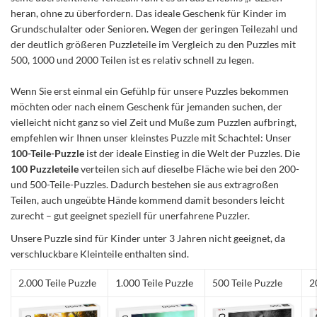
heran, ohne zu überfordern. Das ideale Geschenk für Kinder im
Grundschulalter oder Senioren. Wegen der geringen Teilezahl und
der deutlich größeren Puzzleteile im Vergleich zu den Puzzles mit
500, 1000 und 2000 Teilen ist es relativ schnell zu legen.
Wenn Sie erst einmal ein Gefühlp für unsere Puzzles bekommen
möchten oder nach einem Geschenk für jemanden suchen, der
vielleicht nicht ganz so viel Zeit und Muße zum Puzzlen aufbringt,
empfehlen wir Ihnen unser kleinstes Puzzle mit Schachtel: Unser
100-Teile-Puzzle
ist der ideale Einstieg in die Welt der Puzzles. Die
100 Puzzleteile
verteilen sich auf dieselbe Fläche wie bei den 200-
und 500-Teile-Puzzles. Dadurch bestehen sie aus extragroßen
Teilen, auch ungeübte Hände kommend damit besonders leicht
zurecht – gut geeignet speziell für unerfahrene Puzzler.
Unsere Puzzle sind für Kinder unter 3 Jahren nicht geeignet, da
verschluckbare Kleinteile enthalten sind.
2.000 Teile Puzzle
1.000 Teile Puzzle
500 Teile Puzzle
2