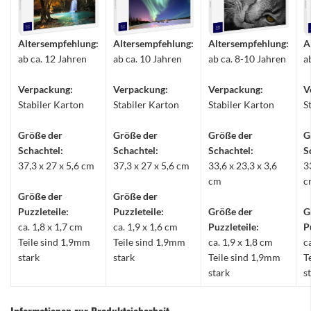
Altersempfehlung:
Altersempfehlung:
Altersempfehlung:
A
ab ca. 12 Jahren
ab ca. 10 Jahren
ab ca. 8-10 Jahren
a
Verpackung:
Verpackung:
Verpackung:
V
Stabiler Karton
Stabiler Karton
Stabiler Karton
S
Größe der
Größe der
Größe der
G
Schachtel:
Schachtel:
Schachtel:
S
37,3 x 27 x 5,6 cm
37,3 x 27 x 5,6 cm
33,6 x 23,3 x 3,6
3
cm
c
Größe der
Größe der
Puzzleteile:
Puzzleteile:
Größe der
G
ca. 1,8 x 1,7 cm
ca. 1,9 x 1,6 cm
Puzzleteile:
P
Teile sind 1,9mm
Teile sind 1,9mm
ca. 1,9 x 1,8 cm
c
stark
stark
Teile sind 1,9mm
T
stark
s