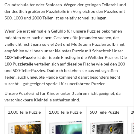
Grundschulalter oder Senioren. Wegen der geringen Teilezahl und
der deutlich größeren Puzzleteile im Vergleich zu den Puzzles mit
500, 1000 und 2000 Teilen ist es relativ schnell zu legen.
Wenn Sie erst einmal ein Gefühlp für unsere Puzzles bekommen
möchten oder nach einem Geschenk für jemanden suchen, der
vielleicht nicht ganz so viel Zeit und Muße zum Puzzlen aufbringt,
empfehlen wir Ihnen unser kleinstes Puzzle mit Schachtel: Unser
100-Teile-Puzzle
ist der ideale Einstieg in die Welt der Puzzles. Die
100 Puzzleteile
verteilen sich auf dieselbe Fläche wie bei den 200-
und 500-Teile-Puzzles. Dadurch bestehen sie aus extragroßen
Teilen, auch ungeübte Hände kommend damit besonders leicht
zurecht – gut geeignet speziell für unerfahrene Puzzler.
Unsere Puzzle sind für Kinder unter 3 Jahren nicht geeignet, da
verschluckbare Kleinteile enthalten sind.
2.000 Teile Puzzle
1.000 Teile Puzzle
500 Teile Puzzle
2