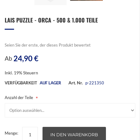
Zum
LAIS PUZZLE - ORCA - 500 & 1.000 TEILE
Anfang
der
Bildergalerie
springen
Seien Sie der erste, der dieses Produkt bewertet
24,90 €
Ab
Inkl. 19% Steuern
Art. Nr.
VERFÜGBARKEIT
AUF LAGER
p-221350
Anzahl der Teile
Menge:
IN DEN WARENKORB