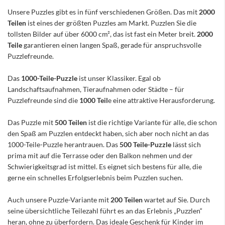
Unsere Puzzles gibt es in fünf verschiedenen Größen. Das mit
2000
Teilen
ist eines der größten Puzzles am Markt. Puzzlen Sie die
tollsten Bilder auf über 6000 cm², das ist fast ein Meter breit.
2000
Teile
garantieren einen langen Spaß, gerade für anspruchsvolle
Puzzlefreunde.
Das
1000-Teile-Puzzle
ist unser Klassiker. Egal ob
Landschaftsaufnahmen, Tieraufnahmen oder Städte – für
Puzzlefreunde sind die
1000 Teil
e eine attraktive Herausforderung.
Das Puzzle mit
500 Teilen
ist die richtige Variante für alle, die schon
den Spaß am Puzzlen entdeckt haben, sich aber noch nicht an das
1000-Teile-Puzzle herantrauen. Das
500 Teile-Puzzle
lässt sich
prima mit auf die Terrasse oder den Balkon nehmen und der
Schwierigkeitsgrad ist mittel. Es eignet sich bestens für alle, die
gerne ein schnelles Erfolgserlebnis beim Puzzlen suchen.
Auch unsere Puzzle-Variante mit
200 Teilen
wartet auf Sie. Durch
seine übersichtliche Teilezahl führt es an das Erlebnis „Puzzlen“
heran, ohne zu überfordern. Das ideale Geschenk für Kinder im