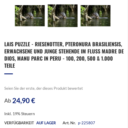
Zum
LAIS PUZZLE - RIESENOTTER, PTERONURA BRASILIENSIS,
Anfang
ERWACHSENE UND JUNGE STEHENDE IM FLUSS MADRE DE
der
Bildergalerie
DIOS, MANU PARC IN PERU - 100, 200, 500 & 1.000
springen
TEILE
Seien Sie der erste, der dieses Produkt bewertet
24,90 €
Ab
Inkl. 19% Steuern
Art. Nr.
VERFÜGBARKEIT
AUF LAGER
p-225807