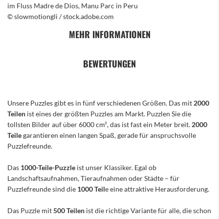
im Fluss Madre de Dios, Manu Parc in Peru
© slowmotiongli / stock.adobe.com
MEHR INFORMATIONEN
BEWERTUNGEN
Unsere Puzzles gibt es in fünf verschiedenen Größen. Das mit
2000
Teilen
ist eines der größten Puzzles am Markt. Puzzlen Sie die
tollsten Bilder auf über 6000 cm², das ist fast ein Meter breit.
2000
Teile
garantieren einen langen Spaß, gerade für anspruchsvolle
Puzzlefreunde.
Das
1000-Teile-Puzzle
ist unser Klassiker. Egal ob
Landschaftsaufnahmen, Tieraufnahmen oder Städte – für
Puzzlefreunde sind die
1000 Teil
e eine attraktive Herausforderung.
Das Puzzle mit
500 Teilen
ist die richtige Variante für alle, die schon