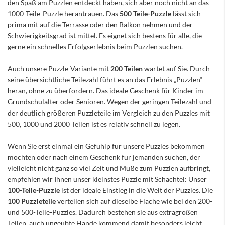
den Spaß am Puzzlen entdeckt haben, sich aber noch nicht an das
1000-Teile-Puzzle herantrauen. Das
500 Teile-Puzzle
lässt sich
prima mit auf die Terrasse oder den Balkon nehmen und der
Schwierigkeitsgrad ist mittel. Es eignet sich bestens für alle, die
gerne ein schnelles Erfolgserlebnis beim Puzzlen suchen.
Auch unsere Puzzle-Variante mit
200 Teilen
wartet auf Sie. Durch
seine übersichtliche Teilezahl führt es an das Erlebnis „Puzzlen“
heran, ohne zu überfordern. Das ideale Geschenk für Kinder im
Grundschulalter oder Senioren. Wegen der geringen Teilezahl und
der deutlich größeren Puzzleteile im Vergleich zu den Puzzles mit
500, 1000 und 2000 Teilen ist es relativ schnell zu legen.
Wenn Sie erst einmal ein Gefühlp für unsere Puzzles bekommen
möchten oder nach einem Geschenk für jemanden suchen, der
vielleicht nicht ganz so viel Zeit und Muße zum Puzzlen aufbringt,
empfehlen wir Ihnen unser kleinstes Puzzle mit Schachtel: Unser
100-Teile-Puzzle
ist der ideale Einstieg in die Welt der Puzzles. Die
100 Puzzleteile
verteilen sich auf dieselbe Fläche wie bei den 200-
und 500-Teile-Puzzles. Dadurch bestehen sie aus extragroßen
Teilen, auch ungeübte Hände kommend damit besonders leicht