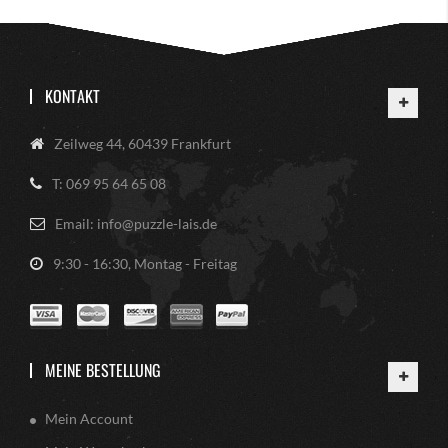
KONTAKT
Zeilweg 44, 60439 Frankfurt
T: 069 95 64 65 08
Email: info@puzzle-lais.de
9:30 - 16:30, Montag - Freitag
MEINE BESTELLUNG
Mein Account