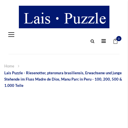
Navigation
Mein 
umschalten
0
Home
Lais Puzzle - Riesenotter, pteronura brasiliensis, Erwachsene und junge
Stehende im Fluss Madre de Dios, Manu Parc in Peru - 100, 200, 500 &
1.000 Teile
Zum
Ende
der
Bildergalerie
springen