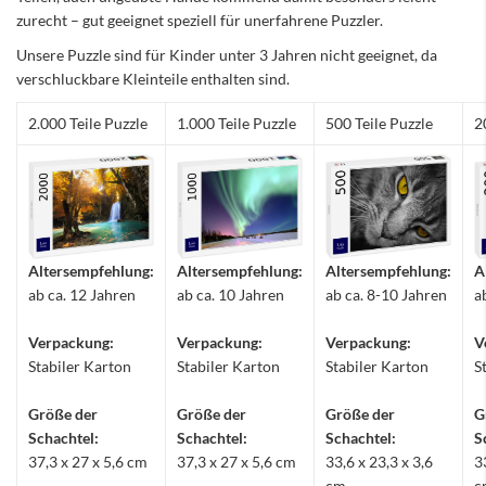
zurecht – gut geeignet speziell für unerfahrene Puzzler.
Unsere Puzzle sind für Kinder unter 3 Jahren nicht geeignet, da
verschluckbare Kleinteile enthalten sind.
2.000 Teile Puzzle
1.000 Teile Puzzle
500 Teile Puzzle
2
Altersempfehlung:
Altersempfehlung:
Altersempfehlung:
A
ab ca. 12 Jahren
ab ca. 10 Jahren
ab ca. 8-10 Jahren
a
Verpackung:
Verpackung:
Verpackung:
V
Stabiler Karton
Stabiler Karton
Stabiler Karton
S
Größe der
Größe der
Größe der
G
Schachtel:
Schachtel:
Schachtel:
S
37,3 x 27 x 5,6 cm
37,3 x 27 x 5,6 cm
33,6 x 23,3 x 3,6
3
cm
c