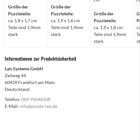
Größe der
Größe der
Puzzleteile:
Puzzleteile:
Größe der
G
ca. 1,8 x 1,7 cm
ca. 1,9 x 1,6 cm
Puzzleteile:
P
Teile sind 1,9mm
Teile sind 1,9mm
ca. 1,9 x 1,8 cm
c
stark
stark
Teile sind 1,9mm
T
stark
s
Informationen zur Produktsicherheit
Lais Systeme GmbH
Zeilweg 44
60439 Frankfurt am Main
Deutschland
Telefon:
069-95646508
E-Mail:
info@puzzle-lais.de