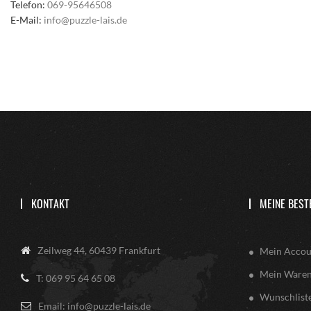
Telefon:
069-95646508
E-Mail:
info@puzzle-lais.de
KONTAKT
MEINE BEST
Zeilweg 44, 60439 Frankfurt
Mein Accou
Mein Ware
T: 069 95 64 65 08
Wunschlist
Email: info@puzzle-lais.de