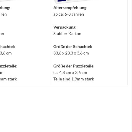
hlung:
Altersempfehlung:
hren
ab ca. 6-8 Jahren
Verpackung:
ton
Stabiler Karton
hachtel:
Größe der Schachtel:
 3,6 cm
33,6 x 23,3 x 3,6 cm
zzleteile:
Größe der Puzzleteile:
 cm
ca. 4,8 cm x 3,6 cm
,9mm stark
Teile sind 1,9mm stark