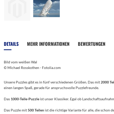
Zum
Anfang
der
DETAILS
MEHR INFORMATIONEN
BEWERTUNGEN
Bildergalerie
springen
Bild vom weißen Wal
© Michael Rosskothen - Fotolia.com
Unsere Puzzles gibt es in fünf verschiedenen Größen. Das mit
2000 Te
einen langen Spaß, gerade für anspruchsvolle Puzzlefreunde.
Das
1000-Teile-Puzzle
ist unser Klassiker. Egal ob Landschaftsaufnah
Das Puzzle mit
500 Teilen
ist die richtige Variante für alle, die scho