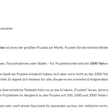
ustralien
ilen
ist eines der größten Puzzles am Markt. Puzzlen Sie die tollsten Bilder
men, Tieraufnahmen oder Städte – für Puzzlefreunde sind die
1000 Teil
e 
n den Spaß am Puzzlen entdeckt haben, sich aber noch nicht an das 1000-Te
el. Es eignet sich bestens für alle, die gerne ein schnelles Erfolgserleb
e übersichtliche Teilezahl führt es an das Erlebnis „Puzzlen“ heran, ohn
Puzzleteile im Vergleich zu den Puzzles mit 500, 1000 und 2000 Teilen ist
n oder nach einem Geschenk für jemanden suchen, der vielleicht nicht 