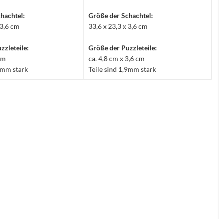
hachtel:
Größe der Schachtel:
 3,6 cm
33,6 x 23,3 x 3,6 cm
zzleteile:
Größe der Puzzleteile:
 cm
ca. 4,8 cm x 3,6 cm
,9mm stark
Teile sind 1,9mm stark