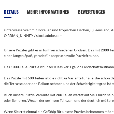
Anfang
der
DETAILS
MEHR INFORMATIONEN
BEWERTUNGEN
Bildergalerie
springen
Unterwasserwelt mit Korallen und tropischen Fischen, Queensland, A
© BRIAN_KINNEY / stock.adobe.com
Unsere Puzzles gibt es in fünf verschiedenen Größen. Das mit
2000 Te
einen langen Spaß, gerade für anspruchsvolle Puzzlefreunde.
Das
1000-Teile-Puzzle
ist unser Klassiker. Egal ob Landschaftsaufnah
Das Puzzle mit
500 Teilen
ist die richtige Variante für alle, die scho
die Terrasse oder den Balkon nehmen und der Schwierigkeitsgrad ist mitt
Auch unsere Puzzle-Variante mit
200 Teilen
wartet auf Sie. Durch sein
oder Senioren. Wegen der geringen Teilezahl und der deutlich größeren 
Wenn Sie erst einmal ein Gefühlp für unsere Puzzles bekommen möchte