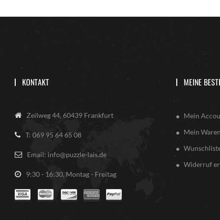
KONTAKT
MEINE BEST
Zeilweg 44, 60439 Frankfurt
Mein Accou
Mein Ware
T: 069 95 64 65 08
Wunschlist
Email: info@puzzle-lais.de
Widerruf er
9:30 - 16:30, Montag - Freitag