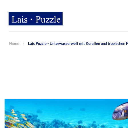
Home
Lais Puzzle - Unterwasserwelt mit Korallen und tropischen F
Zum
Ende
der
Bildergalerie
springen