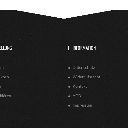
ELLUNG
INFORMATION
nt
Datenschutz
nkorb
Widerrufsrecht
e
Kontakt
klären
AGB
Impressum