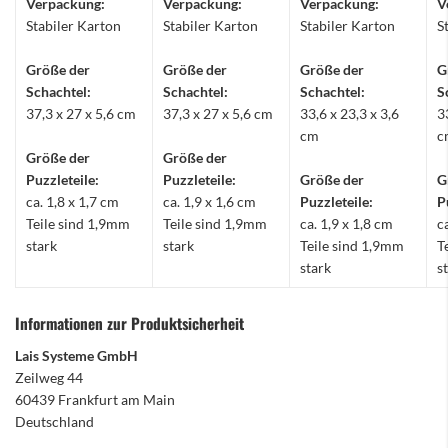
Verpackung:
Verpackung:
Verpackung:
V
Stabiler Karton
Stabiler Karton
Stabiler Karton
S
Größe der
Größe der
Größe der
G
Schachtel:
Schachtel:
Schachtel:
S
37,3 x 27 x 5,6 cm
37,3 x 27 x 5,6 cm
33,6 x 23,3 x 3,6
3
cm
c
Größe der
Größe der
Puzzleteile:
Puzzleteile:
Größe der
G
ca. 1,8 x 1,7 cm
ca. 1,9 x 1,6 cm
Puzzleteile:
P
Teile sind 1,9mm
Teile sind 1,9mm
ca. 1,9 x 1,8 cm
c
stark
stark
Teile sind 1,9mm
T
stark
s
Informationen zur Produktsicherheit
Lais Systeme GmbH
Zeilweg 44
60439 Frankfurt am Main
Deutschland