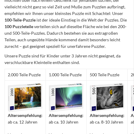
möchten oder nach einem Geschenk für jemanden suchen, der
vielleicht nicht ganz so viel Zeit und Muße zum Puzzlen aufbringt,
empfehlen wir Ihnen unser kleinstes Puzzle mit Schachtel: Unser
100-Teile-Puzzle
ist der ideale Einstieg in die Welt der Puzzles. Die
100 Puzzleteile
verteilen sich auf dieselbe Fläche wie bei den 200-
und 500-Teile-Puzzles. Dadurch bestehen sie aus extragroßen
Teilen, auch ungeübte Hände kommend damit besonders leicht
zurecht – gut geeignet speziell für unerfahrene Puzzler.
Unsere Puzzle sind für Kinder unter 3 Jahren nicht geeignet, da
verschluckbare Kleinteile enthalten sind.
2.000 Teile Puzzle
1.000 Teile Puzzle
500 Teile Puzzle
2
Altersempfehlung:
Altersempfehlung:
Altersempfehlung:
A
ab ca. 12 Jahren
ab ca. 10 Jahren
ab ca. 8-10 Jahren
a