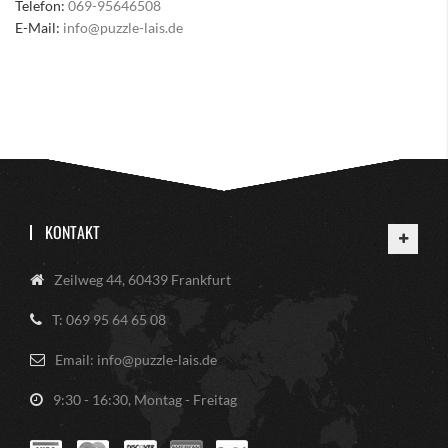
Telefon:
069-95646508
E-Mail:
info@puzzle-lais.de
KONTAKT
Zeilweg 44, 60439 Frankfurt
T: 069 95 64 65 08
Email: info@puzzle-lais.de
9:30 - 16:30, Montag - Freitag