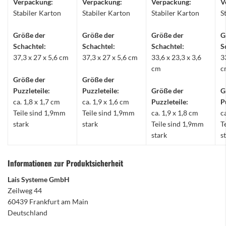
Verpackung:
Verpackung:
Verpackung:
V
Stabiler Karton
Stabiler Karton
Stabiler Karton
S
Größe der
Größe der
Größe der
G
Schachtel:
Schachtel:
Schachtel:
S
37,3 x 27 x 5,6 cm
37,3 x 27 x 5,6 cm
33,6 x 23,3 x 3,6
3
cm
c
Größe der
Größe der
Puzzleteile:
Puzzleteile:
Größe der
G
ca. 1,8 x 1,7 cm
ca. 1,9 x 1,6 cm
Puzzleteile:
P
Teile sind 1,9mm
Teile sind 1,9mm
ca. 1,9 x 1,8 cm
c
stark
stark
Teile sind 1,9mm
T
stark
s
Informationen zur Produktsicherheit
Lais Systeme GmbH
Zeilweg 44
60439 Frankfurt am Main
Deutschland