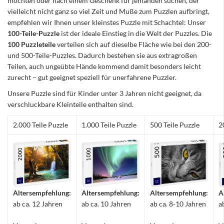
möchten oder nach einem Geschenk für jemanden suchen, der
vielleicht nicht ganz so viel Zeit und Muße zum Puzzlen aufbringt,
empfehlen wir Ihnen unser kleinstes Puzzle mit Schachtel: Unser
100-Teile-Puzzle
ist der ideale Einstieg in die Welt der Puzzles. Die
100 Puzzleteile
verteilen sich auf dieselbe Fläche wie bei den 200-
und 500-Teile-Puzzles. Dadurch bestehen sie aus extragroßen
Teilen, auch ungeübte Hände kommend damit besonders leicht
zurecht – gut geeignet speziell für unerfahrene Puzzler.
Unsere Puzzle sind für Kinder unter 3 Jahren nicht geeignet, da
verschluckbare Kleinteile enthalten sind.
2.000 Teile Puzzle
1.000 Teile Puzzle
500 Teile Puzzle
2
Altersempfehlung:
Altersempfehlung:
Altersempfehlung:
A
ab ca. 12 Jahren
ab ca. 10 Jahren
ab ca. 8-10 Jahren
a