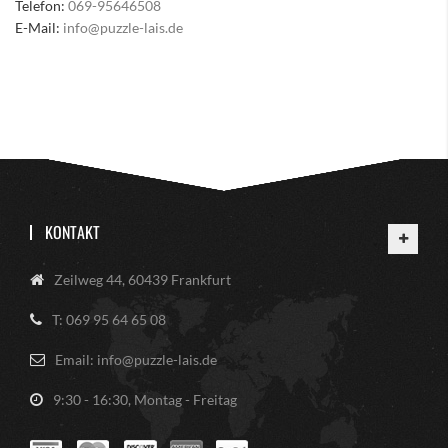
Telefon:
069-95646508
E-Mail:
info@puzzle-lais.de
KONTAKT
Zeilweg 44, 60439 Frankfurt
T: 069 95 64 65 08
Email: info@puzzle-lais.de
9:30 - 16:30, Montag - Freitag