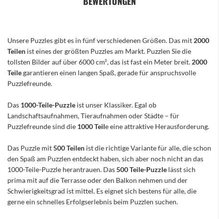
BEWERTUNGEN
Unsere Puzzles gibt es in fünf verschiedenen Größen. Das mit
2000
Teilen
ist eines der größten Puzzles am Markt. Puzzlen Sie die
tollsten Bilder auf über 6000 cm², das ist fast ein Meter breit.
2000
Teile
garantieren einen langen Spaß, gerade für anspruchsvolle
Puzzlefreunde.
Das
1000-Teile-Puzzle
ist unser Klassiker. Egal ob
Landschaftsaufnahmen, Tieraufnahmen oder Städte – für
Puzzlefreunde sind die
1000 Teil
e eine attraktive Herausforderung.
Das Puzzle mit
500 Teilen
ist die richtige Variante für alle, die schon
den Spaß am Puzzlen entdeckt haben, sich aber noch nicht an das
1000-Teile-Puzzle herantrauen. Das
500 Teile-Puzzle
lässt sich
prima mit auf die Terrasse oder den Balkon nehmen und der
Schwierigkeitsgrad ist mittel. Es eignet sich bestens für alle, die
gerne ein schnelles Erfolgserlebnis beim Puzzlen suchen.