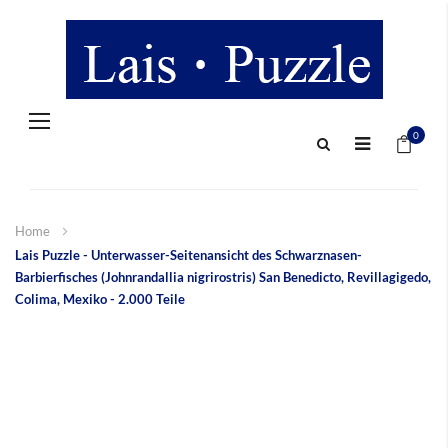
Navigation
Mein 
umschalten
0
Home
Lais Puzzle - Unterwasser-Seitenansicht des Schwarznasen-
Barbierfisches (Johnrandallia nigrirostris) San Benedicto, Revillagigedo,
Colima, Mexiko - 2.000 Teile
Zum
Ende
der
Bildergalerie
springen