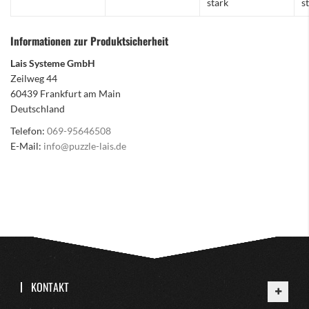
stark
s
Informationen zur Produktsicherheit
Lais Systeme GmbH
Zeilweg 44
60439 Frankfurt am Main
Deutschland
Telefon:
069-95646508
E-Mail:
info@puzzle-lais.de
KONTAKT