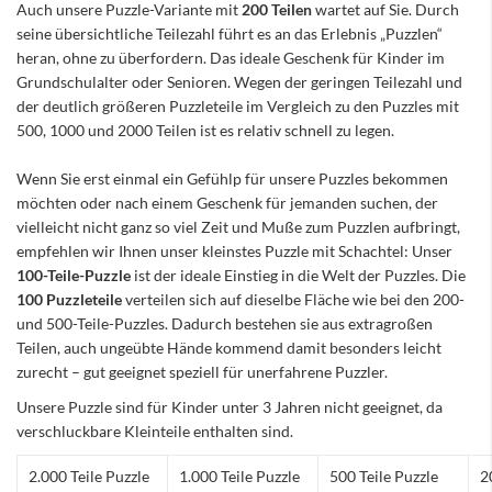
Auch unsere Puzzle-Variante mit
200 Teilen
wartet auf Sie. Durch
seine übersichtliche Teilezahl führt es an das Erlebnis „Puzzlen“
heran, ohne zu überfordern. Das ideale Geschenk für Kinder im
Grundschulalter oder Senioren. Wegen der geringen Teilezahl und
der deutlich größeren Puzzleteile im Vergleich zu den Puzzles mit
500, 1000 und 2000 Teilen ist es relativ schnell zu legen.
Wenn Sie erst einmal ein Gefühlp für unsere Puzzles bekommen
möchten oder nach einem Geschenk für jemanden suchen, der
vielleicht nicht ganz so viel Zeit und Muße zum Puzzlen aufbringt,
empfehlen wir Ihnen unser kleinstes Puzzle mit Schachtel: Unser
100-Teile-Puzzle
ist der ideale Einstieg in die Welt der Puzzles. Die
100 Puzzleteile
verteilen sich auf dieselbe Fläche wie bei den 200-
und 500-Teile-Puzzles. Dadurch bestehen sie aus extragroßen
Teilen, auch ungeübte Hände kommend damit besonders leicht
zurecht – gut geeignet speziell für unerfahrene Puzzler.
Unsere Puzzle sind für Kinder unter 3 Jahren nicht geeignet, da
verschluckbare Kleinteile enthalten sind.
2.000 Teile Puzzle
1.000 Teile Puzzle
500 Teile Puzzle
2