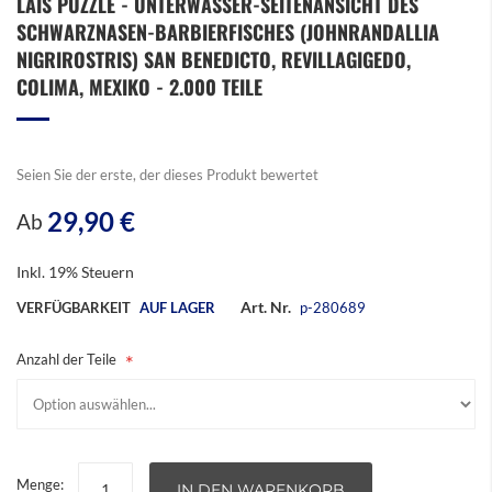
LAIS PUZZLE - UNTERWASSER-SEITENANSICHT DES
Anfang
SCHWARZNASEN-BARBIERFISCHES (JOHNRANDALLIA
der
Bildergalerie
NIGRIROSTRIS) SAN BENEDICTO, REVILLAGIGEDO,
springen
COLIMA, MEXIKO - 2.000 TEILE
Seien Sie der erste, der dieses Produkt bewertet
29,90 €
Ab
Inkl. 19% Steuern
Art. Nr.
VERFÜGBARKEIT
AUF LAGER
p-280689
Anzahl der Teile
Menge:
IN DEN WARENKORB