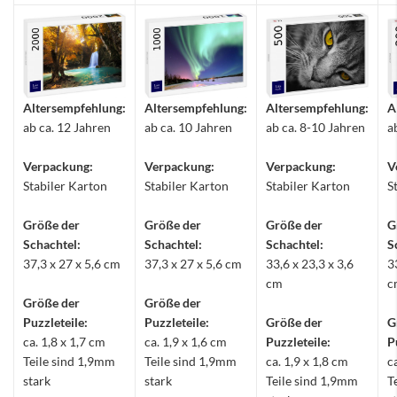
Altersempfehlung:
Altersempfehlung:
Altersempfehlung:
A
ab ca. 12 Jahren
ab ca. 10 Jahren
ab ca. 8-10 Jahren
a
Verpackung:
Verpackung:
Verpackung:
V
Stabiler Karton
Stabiler Karton
Stabiler Karton
S
Größe der
Größe der
Größe der
G
Schachtel:
Schachtel:
Schachtel:
S
37,3 x 27 x 5,6 cm
37,3 x 27 x 5,6 cm
33,6 x 23,3 x 3,6
3
cm
c
Größe der
Größe der
Puzzleteile:
Puzzleteile:
Größe der
G
ca. 1,8 x 1,7 cm
ca. 1,9 x 1,6 cm
Puzzleteile:
P
Teile sind 1,9mm
Teile sind 1,9mm
ca. 1,9 x 1,8 cm
c
stark
stark
Teile sind 1,9mm
T