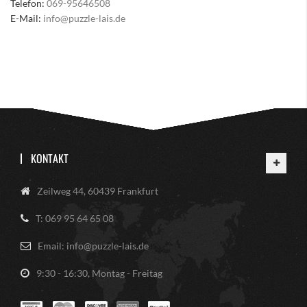
Telefon:
069-95646508
E-Mail:
info@puzzle-lais.de
KONTAKT
Zeilweg 44, 60439 Frankfurt
T: 069 95 64 65 08
Email: info@puzzle-lais.de
9:30 - 16:30, Montag - Freitag