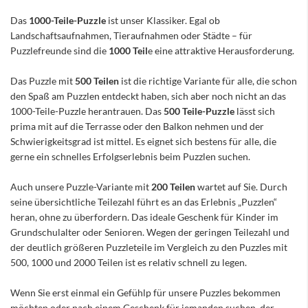
Das
1000-Teile-Puzzle
ist unser Klassiker. Egal ob
Landschaftsaufnahmen, Tieraufnahmen oder Städte – für
Puzzlefreunde sind die
1000 Teil
e eine attraktive Herausforderung.
Das Puzzle mit
500 Teilen
ist die richtige Variante für alle, die schon
den Spaß am Puzzlen entdeckt haben, sich aber noch nicht an das
1000-Teile-Puzzle herantrauen. Das
500 Teile-Puzzle
lässt sich
prima mit auf die Terrasse oder den Balkon nehmen und der
Schwierigkeitsgrad ist mittel. Es eignet sich bestens für alle, die
gerne ein schnelles Erfolgserlebnis beim Puzzlen suchen.
Auch unsere Puzzle-Variante mit
200 Teilen
wartet auf Sie. Durch
seine übersichtliche Teilezahl führt es an das Erlebnis „Puzzlen“
heran, ohne zu überfordern. Das ideale Geschenk für Kinder im
Grundschulalter oder Senioren. Wegen der geringen Teilezahl und
der deutlich größeren Puzzleteile im Vergleich zu den Puzzles mit
500, 1000 und 2000 Teilen ist es relativ schnell zu legen.
Wenn Sie erst einmal ein Gefühlp für unsere Puzzles bekommen
möchten oder nach einem Geschenk für jemanden suchen, der