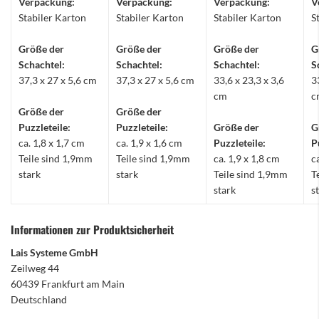
Verpackung:
Verpackung:
Verpackung:
V
Stabiler Karton
Stabiler Karton
Stabiler Karton
S
Größe der
Größe der
Größe der
G
Schachtel:
Schachtel:
Schachtel:
S
37,3 x 27 x 5,6 cm
37,3 x 27 x 5,6 cm
33,6 x 23,3 x 3,6
3
cm
c
Größe der
Größe der
Puzzleteile:
Puzzleteile:
Größe der
G
ca. 1,8 x 1,7 cm
ca. 1,9 x 1,6 cm
Puzzleteile:
P
Teile sind 1,9mm
Teile sind 1,9mm
ca. 1,9 x 1,8 cm
c
stark
stark
Teile sind 1,9mm
T
stark
s
Informationen zur Produktsicherheit
Lais Systeme GmbH
Zeilweg 44
60439 Frankfurt am Main
Deutschland