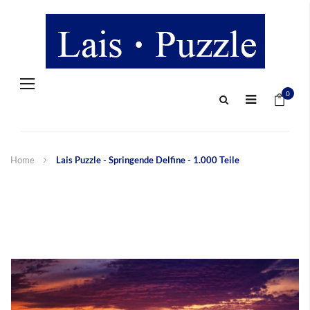
Navigation
Mein 
umschalten
0
Home
Lais Puzzle - Springende Delfine - 1.000 Teile
Zum
Ende
der
Bildergalerie
springen