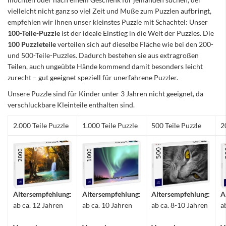
vielleicht nicht ganz so viel Zeit und Muße zum Puzzlen aufbringt,
empfehlen wir Ihnen unser kleinstes Puzzle mit Schachtel: Unser
100-Teile-Puzzle
ist der ideale Einstieg in die Welt der Puzzles. Die
100 Puzzleteile
verteilen sich auf dieselbe Fläche wie bei den 200-
und 500-Teile-Puzzles. Dadurch bestehen sie aus extragroßen
Teilen, auch ungeübte Hände kommend damit besonders leicht
zurecht – gut geeignet speziell für unerfahrene Puzzler.
Unsere Puzzle sind für Kinder unter 3 Jahren nicht geeignet, da
verschluckbare Kleinteile enthalten sind.
2.000 Teile Puzzle
1.000 Teile Puzzle
500 Teile Puzzle
2
Altersempfehlung:
Altersempfehlung:
Altersempfehlung:
A
ab ca. 12 Jahren
ab ca. 10 Jahren
ab ca. 8-10 Jahren
a