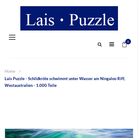
Navigation
Mein 
umschalten
0
Home
Lais Puzzle - Schildkröte schwimmt unter Wasser am Ningaloo Riff,
Westaustralien - 1.000 Teile
Zum
Ende
der
Bildergalerie
springen