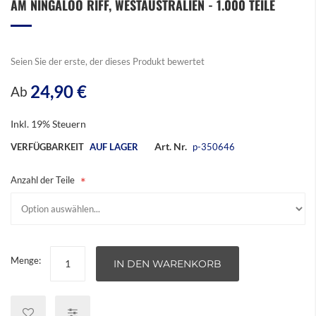
AM NINGALOO RIFF, WESTAUSTRALIEN - 1.000 TEILE
der
Bildergalerie
springen
Seien Sie der erste, der dieses Produkt bewertet
24,90 €
Ab
Inkl. 19% Steuern
Art. Nr.
VERFÜGBARKEIT
AUF LAGER
p-350646
Anzahl der Teile
Menge:
IN DEN WARENKORB