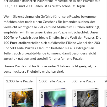
der deutlich größeren Puzzleteile im Vergleich zu den Puzzles mit
500, 1000 und 2000 Teilen ist es relativ schnell zu legen.
Wenn Sie erst einmal ein Gefühlp für unsere Puzzles bekommen
möchten oder nach einem Geschenk für jemanden suchen, der
vielleicht nicht ganz so viel Zeit und Muße zum Puzzlen aufbringt,
empfehlen wir Ihnen unser kleinstes Puzzle mit Schachtel: Unser
100-Teile-Puzzle
ist der ideale Einstieg in die Welt der Puzzles. Die
100 Puzzleteile
verteilen sich auf dieselbe Fläche wie bei den 200-
und 500-Teile-Puzzles. Dadurch bestehen sie aus extragroßen
Teilen, auch ungeübte Hände kommend damit besonders leicht
zurecht – gut geeignet speziell für unerfahrene Puzzler.
Unsere Puzzle sind für Kinder unter 3 Jahren nicht geeignet, da
verschluckbare Kleinteile enthalten sind.
2.000 Teile Puzzle
1.000 Teile Puzzle
500 Teile Puzzle
2