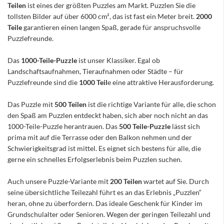
Teilen
ist eines der größten Puzzles am Markt. Puzzlen Sie die
tollsten Bilder auf über 6000 cm², das ist fast ein Meter breit.
2000
Teile
garantieren einen langen Spaß, gerade für anspruchsvolle
Puzzlefreunde.
Das
1000-Teile-Puzzle
ist unser Klassiker. Egal ob
Landschaftsaufnahmen, Tieraufnahmen oder Städte – für
Puzzlefreunde sind die
1000 Teil
e eine attraktive Herausforderung.
Das Puzzle mit
500 Teilen
ist die richtige Variante für alle, die schon
den Spaß am Puzzlen entdeckt haben, sich aber noch nicht an das
1000-Teile-Puzzle herantrauen. Das
500 Teile-Puzzle
lässt sich
prima mit auf die Terrasse oder den Balkon nehmen und der
Schwierigkeitsgrad ist mittel. Es eignet sich bestens für alle, die
gerne ein schnelles Erfolgserlebnis beim Puzzlen suchen.
Auch unsere Puzzle-Variante mit
200 Teilen
wartet auf Sie. Durch
seine übersichtliche Teilezahl führt es an das Erlebnis „Puzzlen“
heran, ohne zu überfordern. Das ideale Geschenk für Kinder im
Grundschulalter oder Senioren. Wegen der geringen Teilezahl und