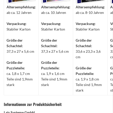
Altersempfehlung:
Altersempfehlung:
Altersempfehlung:
A
ab ca. 12 Jahren
ab ca. 10 Jahren
ab ca. 8-10 Jahren
a
Verpackung:
Verpackung:
Verpackung:
V
Stabiler Karton
Stabiler Karton
Stabiler Karton
S
Größe der
Größe der
Größe der
G
Schachtel:
Schachtel:
Schachtel:
S
37,3 x 27 x 5,6 cm
37,3 x 27 x 5,6 cm
33,6 x 23,3 x 3,6
3
cm
c
Größe der
Größe der
Puzzleteile:
Puzzleteile:
Größe der
G
ca. 1,8 x 1,7 cm
ca. 1,9 x 1,6 cm
Puzzleteile:
P
Teile sind 1,9mm
Teile sind 1,9mm
ca. 1,9 x 1,8 cm
c
stark
stark
Teile sind 1,9mm
T
stark
s
Informationen zur Produktsicherheit
Lais Systeme GmbH