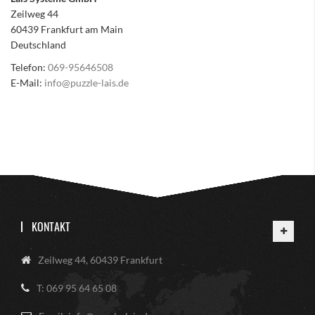
Zeilweg 44
60439 Frankfurt am Main
Deutschland
Telefon:
069-95646508
E-Mail:
info@puzzle-lais.de
KONTAKT
Zeilweg 44, 60439 Frankfurt
T: 069 95 64 65 08