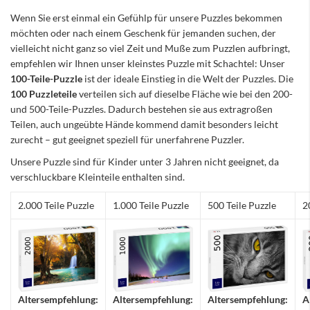
Wenn Sie erst einmal ein Gefühlp für unsere Puzzles bekommen
möchten oder nach einem Geschenk für jemanden suchen, der
vielleicht nicht ganz so viel Zeit und Muße zum Puzzlen aufbringt,
empfehlen wir Ihnen unser kleinstes Puzzle mit Schachtel: Unser
100-Teile-Puzzle
ist der ideale Einstieg in die Welt der Puzzles. Die
100 Puzzleteile
verteilen sich auf dieselbe Fläche wie bei den 200-
und 500-Teile-Puzzles. Dadurch bestehen sie aus extragroßen
Teilen, auch ungeübte Hände kommend damit besonders leicht
zurecht – gut geeignet speziell für unerfahrene Puzzler.
Unsere Puzzle sind für Kinder unter 3 Jahren nicht geeignet, da
verschluckbare Kleinteile enthalten sind.
2.000 Teile Puzzle
1.000 Teile Puzzle
500 Teile Puzzle
2
Altersempfehlung:
Altersempfehlung:
Altersempfehlung:
A