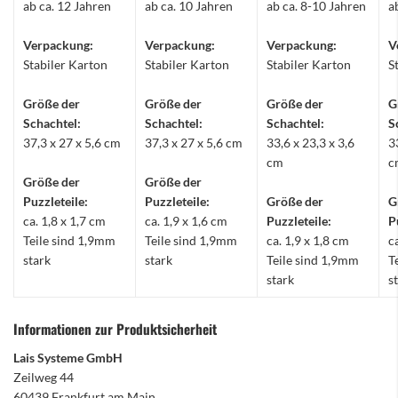
ab ca. 12 Jahren
ab ca. 10 Jahren
ab ca. 8-10 Jahren
a
Verpackung:
Verpackung:
Verpackung:
V
Stabiler Karton
Stabiler Karton
Stabiler Karton
S
Größe der
Größe der
Größe der
G
Schachtel:
Schachtel:
Schachtel:
S
37,3 x 27 x 5,6 cm
37,3 x 27 x 5,6 cm
33,6 x 23,3 x 3,6
3
cm
c
Größe der
Größe der
Puzzleteile:
Puzzleteile:
Größe der
G
ca. 1,8 x 1,7 cm
ca. 1,9 x 1,6 cm
Puzzleteile:
P
Teile sind 1,9mm
Teile sind 1,9mm
ca. 1,9 x 1,8 cm
c
stark
stark
Teile sind 1,9mm
T
stark
s
Informationen zur Produktsicherheit
Lais Systeme GmbH
Zeilweg 44
60439 Frankfurt am Main