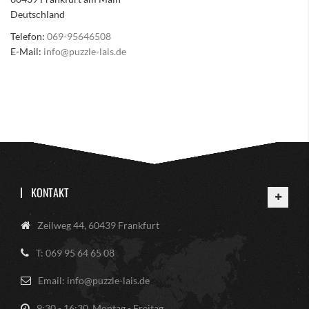
Deutschland
Telefon:
069-95646508
E-Mail:
info@puzzle-lais.de
KONTAKT
Zeilweg 44, 60439 Frankfurt
T: 069 95 64 65 08
Email: info@puzzle-lais.de
9:30 - 16:30, Montag - Freitag