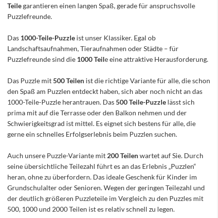
Teile
garantieren einen langen Spaß, gerade für anspruchsvolle
Puzzlefreunde.
Das
1000-Teile-Puzzle
ist unser Klassiker. Egal ob
Landschaftsaufnahmen, Tieraufnahmen oder Städte – für
Puzzlefreunde sind die
1000 Teil
e eine attraktive Herausforderung.
Das Puzzle mit
500 Teilen
ist die richtige Variante für alle, die schon
den Spaß am Puzzlen entdeckt haben, sich aber noch nicht an das
1000-Teile-Puzzle herantrauen. Das
500 Teile-Puzzle
lässt sich
prima mit auf die Terrasse oder den Balkon nehmen und der
Schwierigkeitsgrad ist mittel. Es eignet sich bestens für alle, die
gerne ein schnelles Erfolgserlebnis beim Puzzlen suchen.
Auch unsere Puzzle-Variante mit
200 Teilen
wartet auf Sie. Durch
seine übersichtliche Teilezahl führt es an das Erlebnis „Puzzlen“
heran, ohne zu überfordern. Das ideale Geschenk für Kinder im
Grundschulalter oder Senioren. Wegen der geringen Teilezahl und
der deutlich größeren Puzzleteile im Vergleich zu den Puzzles mit
500, 1000 und 2000 Teilen ist es relativ schnell zu legen.