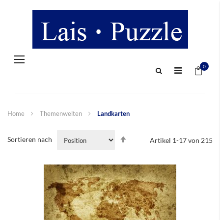
Navigation
Mein 
umschalten
0
Home
Themenwelten
Landkarten
In
Sortieren nach
Artikel
1
-
17
von
215
absteigender
Reihenfolge